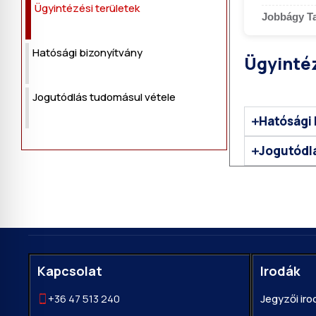
Ügyintézési területek
Jobbágy T
Hatósági bizonyítvány
Ügyintéz
Jogutódlás tudomásul vétele
Hatósági 
Jogutódl
Kapcsolat
Irodák
+36 47 513 240
Jegyzői iro