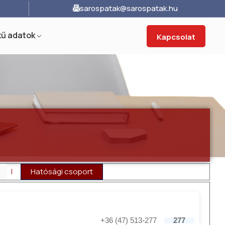
sarospatak@sarospatak.hu
ű adatok
Kapcsolat
Hatósági csoport
+36 (47) 513-277
277