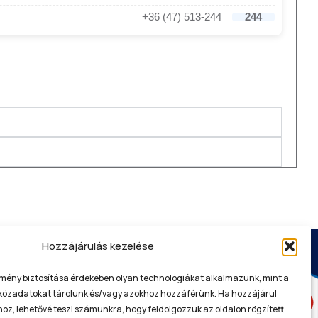
+36 (47) 513-244
244
Hozzájárulás kezelése
Dokumentumok
élmény biztosítása érdekében olyan technológiákat alkalmazunk, mint a
zközadatokat tárolunk és/vagy azokhoz hozzáférünk. Ha hozzájárul
Sárospataki Polgármesteri Hivatal -
oz, lehetővé teszi számunkra, hogy feldolgozzuk az oldalon rögzített
Adatkezelési tájékoztató