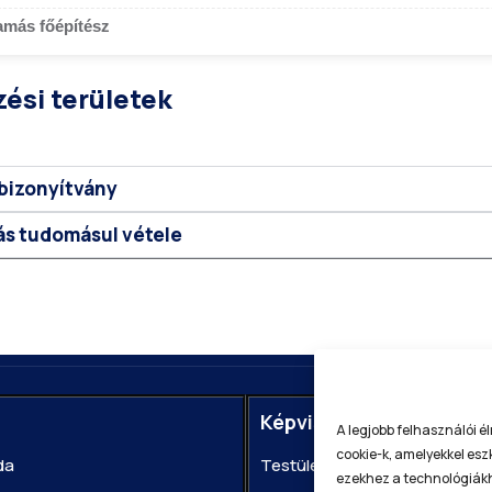
amás főépítész
ési területek
bizonyítvány
ás tudomásul vétele
Képviselő-testület
A legjobb felhasználói 
cookie-k, amelyekkel es
da
Testületi ülések
ezekhez a technológiákh