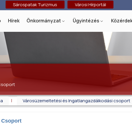
Sárospatak Turizmus
Városi Hírportál
p
Hírek
Önkormányzat
Ügyintézés
Közérdek
csoport
da
Városüzemeltetési és Ingatlangazdálkodási csoport
 Csoport