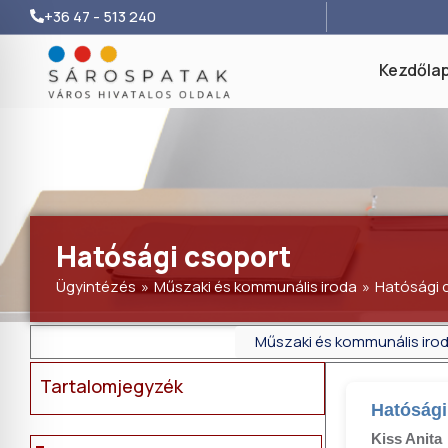
+36 47 - 513 240
Kezdőla
Hatósági csoport
Ügyintézés
»
Műszaki és kommunális iroda
»
Hatósági 
Műszaki és kommunális iro
Tartalomjegyzék
Hatósági
Kiss Anita