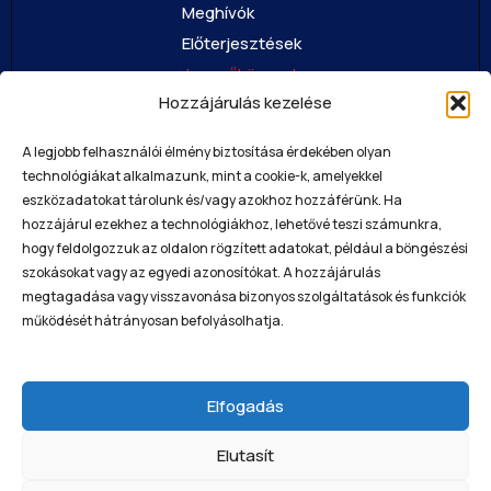
Meghívók
Előterjesztések
Jegyzőkönyvek
Hozzájárulás kezelése
Bizottsági ülések
A legjobb felhasználói élmény biztosítása érdekében olyan
Irodák
technológiákat alkalmazunk, mint a cookie-k, amelyekkel
eszközadatokat tárolunk és/vagy azokhoz hozzáférünk. Ha
Jegyzői iroda
hozzájárul ezekhez a technológiákhoz, lehetővé teszi számunkra,
Adóügyi és Iratkezelési iroda
hogy feldolgozzuk az oldalon rögzített adatokat, például a böngészési
Gazdálkodási iroda
szokásokat vagy az egyedi azonosítókat. A hozzájárulás
megtagadása vagy visszavonása bizonyos szolgáltatások és funkciók
Műszaki és kommunális iroda
működését hátrányosan befolyásolhatja.
Polgármesteri Kabinet Iroda
Kapcsolat
Elfogadás
+36 47 513 240
Elutasít
sarospatak@sarospatak.hu